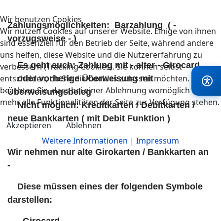
Wir benutzen Cookies
Zahlungsmöglichkeiten: Barzahlung ( -
Wir nutzen Cookies auf unserer Website. Einige von ihnen
vorzugsweise - )
sind essenziell für den Betrieb der Seite, während andere
uns helfen, diese Website und die Nutzererfahrung zu
Es geht auch: Zahlung mit - alter - Girocard
verbessern (Tracking Cookies). Sie können selbst
entscheiden, ob Sie die Cookies zulassen möchten. Bitte
oder vorherige Überweisung mit
beachten Sie, dass bei einer Ablehnung womöglich nicht
Überweisungsbeleg
mehr alle Funktionalitäten der Seite zur Verfügung stehen.
Nicht möglich: Kreditkarten / Debitkarten /
neue Bankkarten ( mit Debit Funktion )
Akzeptieren
Ablehnen
Weitere Informationen
|
Impressum
Wir nehmen nur alte Girokarten / Bankkarten an
-
Diese müssen eines der folgenden Symbole
darstellen: